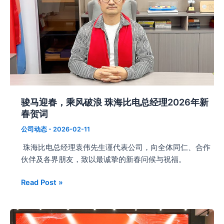
迎
春，
乘
风
破
浪
珠
海
比
骏马迎春，乘风破浪 珠海比电总经理2026年新
电
春贺词
总
公司动态
-
2026-02-11
经
理
珠海比电总经理袁伟先生谨代表公司，向全体同仁、合作
2026
伙伴及各界朋友，致以最诚挚的新春问候与祝福。
年
新
Read Post »
春
贺
骏
词