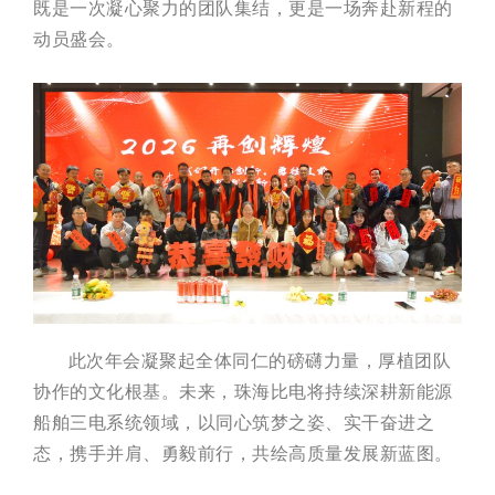
既是一次凝心聚力的团队集结，更是一场奔赴新程的
动员盛会。
此次年会凝聚起全体同仁的磅礴力量，厚植团队
协作的文化根基。未来，珠海比电将持续深耕新能源
船舶三电系统领域，以同心筑梦之姿、实干奋进之
态，携手并肩、勇毅前行，共绘高质量发展新蓝图。