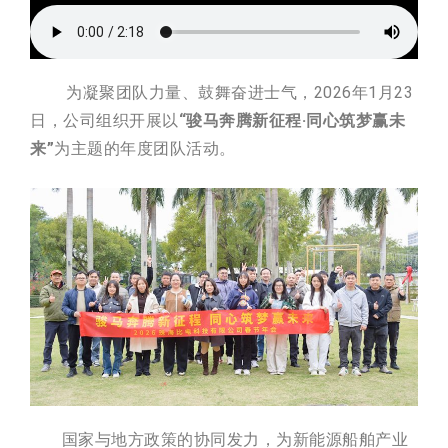
为凝聚团队力量、鼓舞奋进士气，2026年1月23
日，公司组织开展以
“骏马奔腾新征程·同心筑梦赢未
来”
为主题的年度团队活动。
国家与地方政策的协同发力，为新能源船舶产业