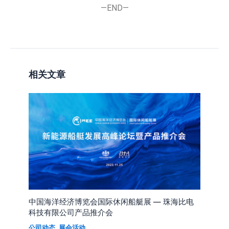
—END—
相关文章
中国海洋经济博览会国际休闲船艇展 — 珠海比电
科技有限公司产品推介会
公司动态
,
展会活动