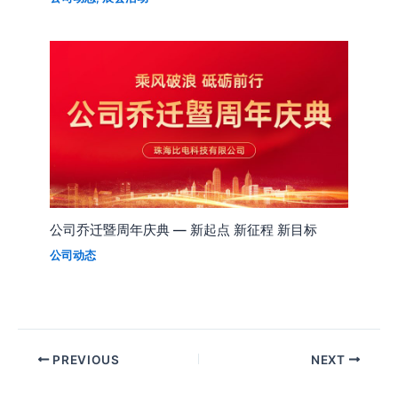
公司乔迁暨周年庆典 — 新起点 新征程 新目标
公司动态
PREVIOUS
NEXT