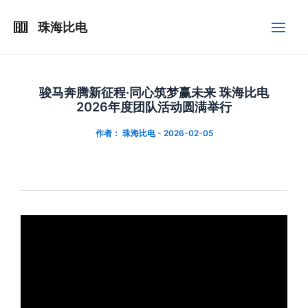
跳
Post
Main
至
navigation
珠海比电
Men
内
容
骏马奔腾新征程·同心筑梦赢未来 珠海比电
2026年度团队活动圆满举行
作者：
珠海比电
-
2026-02-05