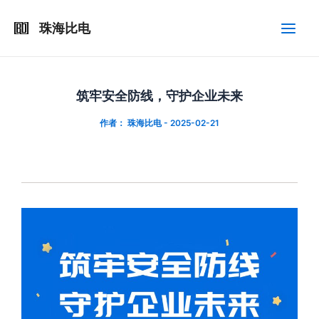
跳
Post
Main
至
navigation
珠海比电
Men
内
容
筑牢安全防线，守护企业未来
作者：
珠海比电
-
2025-02-21